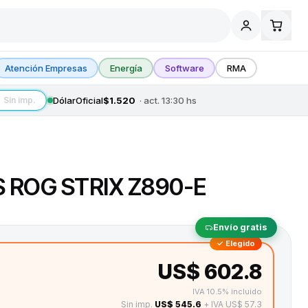
Atención Empresas
Energía
Software
RMA
Dólar
Oficial
$1.520
· act.
13:30
hs
Sin imp.
 ROG STRIX Z890-E
Envío gratis
✓ Elegido
US$ 602.8
IVA 10.5% incluido
Sin imp.
US$ 545.6
+ IVA US$ 57.3