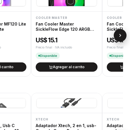
COOLER MASTER
COOLER MA
r MF120 Lite
Fan Cooler Master
Fan Cooler
te
SickleFlow Edge 120 ARGB
SickleFlow
PWM Black
PWM Whit
US$ 15.1
US$ 15.7
o
Precio final · IVA incluido
Precio final · IV
Disponible
Disponible
 carrito
Agregar al carrito
Agr
XTECH
XTECH
, Usb C
Adaptador Xtech, 2 en 1, usb-
Adaptador 