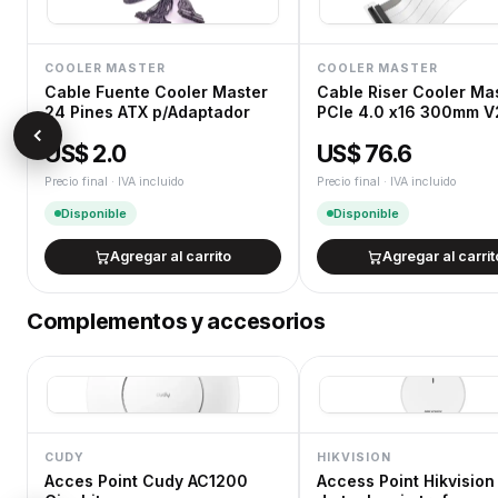
COOLER MASTER
COOLER MASTER
Cable Fuente Cooler Master
Cable Riser Cooler Ma
24 Pines ATX p/Adaptador
PCIe 4.0 x16 300mm V
White
US$ 2.0
US$ 76.6
Precio final · IVA incluido
Precio final · IVA incluido
Disponible
Disponible
Agregar al carrito
Agregar al carrit
Complementos y accesorios
CUDY
HIKVISION
Acces Point Cudy AC1200
Access Point Hikvision