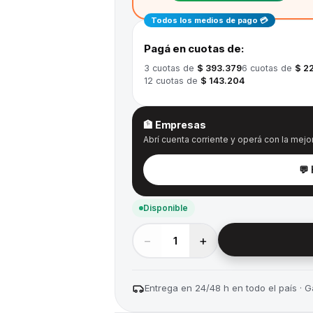
Todos los medios de pago 💳
Pagá en cuotas de:
3
cuotas de
$ 393.379
6
cuotas de
$ 2
12
cuotas de
$ 143.204
🏦 Empresas
Abrí cuenta corriente y operá con la mejor
💬
Disponible
−
+
1
Entrega en 24/48 h en todo el país · Ga