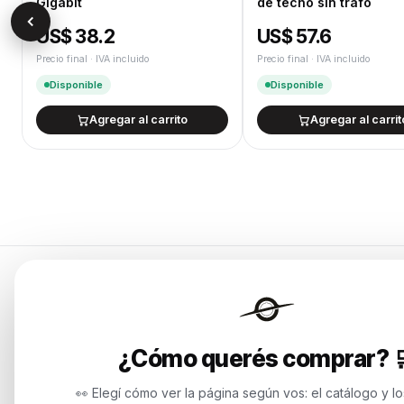
Gigabit
de techo sin trafo
US$ 38.2
US$ 57.6
Precio final · IVA incluido
Precio final · IVA incluido
Disponible
Disponible
Agregar al carrito
Agregar al carrit
Categorías
Endurances
Notebooks
¿Cómo querés comprar? 
Soluciones de tecnología para
Computadora
empresas, revendedores y personas.
Potenciamos tu mundo.
Servidores y
👀 Elegí cómo ver la página según vos: el catálogo y l