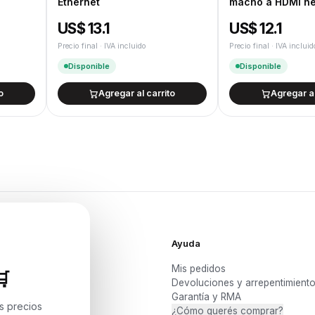
Ethernet
macho a HDMI he
US$ 13.1
US$ 12.1
Precio final · IVA incluido
Precio final · IVA incluid
Disponible
Disponible
o
Agregar al carrito
Agregar al
Ayuda
Mis pedidos

Devoluciones y arrepentimient
s y PCs
Garantía y RMA
 NAS
os precios
¿Cómo querés comprar?