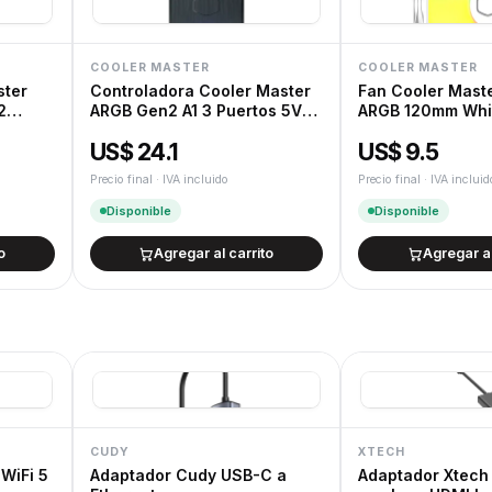
COOLER MASTER
COOLER MASTER
ster
Controladora Cooler Master
Fan Cooler Maste
2
ARGB Gen2 A1 3 Puertos 5V
ARGB 120mm Whi
ARGB
US$ 24.1
US$ 9.5
Precio final · IVA incluido
Precio final · IVA incluid
Disponible
Disponible
o
Agregar al carrito
Agregar al
CUDY
XTECH
 WiFi 5
Adaptador Cudy USB-C a
Adaptador Xtech 