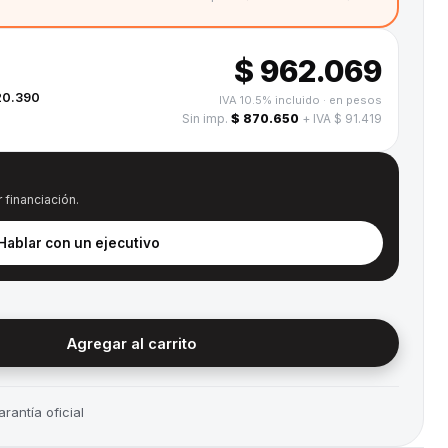
$ 962.069
20.390
IVA 10.5% incluido
· en pesos
Sin imp.
$ 870.650
+ IVA $ 91.419
 financiación.
 Hablar con un ejecutivo
Agregar al carrito
rantía oficial