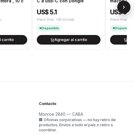
mbra , 10 c
C a usb-C con Dongle
macho a Us
US$ 5.1
US$ 1.5
o
Precio final · IVA incluido
Precio final · IV
Disponible
Disponible
 carrito
Agregar al carrito
Agr
Contacto
Monroe 2840 — CABA
🏢
Oficinas corporativas — no hay retiro de
o
productos.
Envíos a todo el país o retiro a
coordinar.