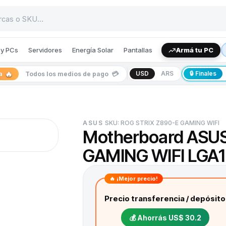
y PCs
Servidores
Energía Solar
Pantallas
Armá tu PC
🔥
💳
USD
ARS
🔒 Finales
ia
Todos los medios de pago
ASUS
SKU:
ROG STRIX Z890-E GAMING WIFI
Motherboard ASUS
GAMING WIFI LGA1
🔥 ¡Mejor precio!
Precio transferencia / depósito
💰 Ahorrás
US$ 30.2