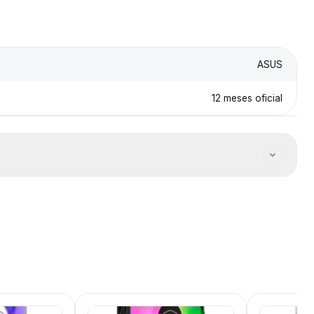
ASUS
12 meses oficial
o el país.
a productos en stock.
 Gestión de RMA dedicada.
 Defensa del Consumidor.