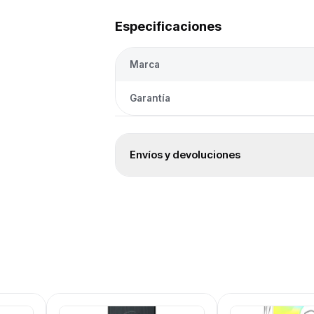
Especificaciones
Marca
Garantía
Envíos y devoluciones
Envío gratis
Este producto tiene envío sin cargo a tod
Entrega 24/48 h
Despacho rápido en 24/48 h hábiles par
Garantía oficial
12 meses de garantía oficial de fábrica.
Devoluciones
Cambios y devoluciones según la Ley de