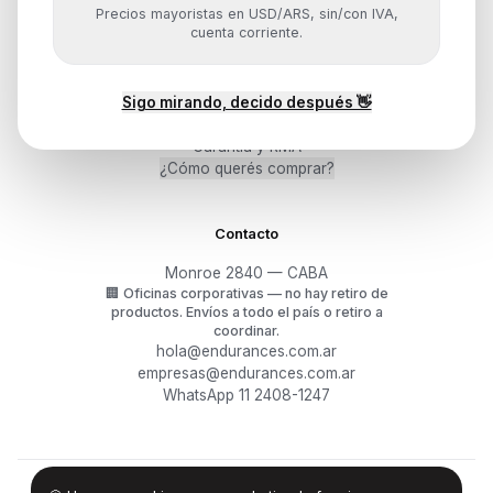
Precios mayoristas en USD/ARS, sin/con IVA,
cuenta corriente.
Ayuda
Sigo mirando, decido después 👋
Mis pedidos
Devoluciones y arrepentimiento
Garantía y RMA
¿Cómo querés comprar?
Contacto
Monroe 2840 — CABA
🏢
Oficinas corporativas — no hay retiro de
productos.
Envíos a todo el país o retiro a
coordinar.
hola@endurances.com.ar
empresas@endurances.com.ar
WhatsApp 11 2408-1247