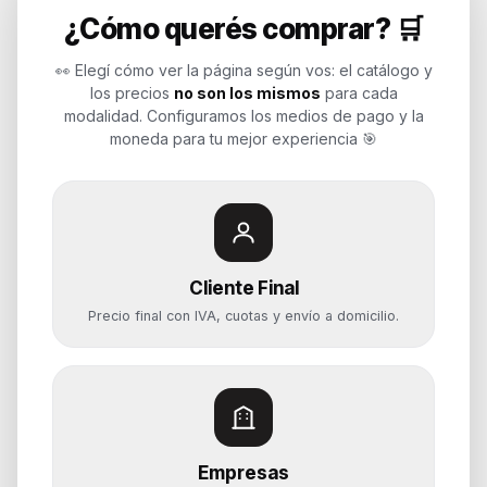
¿Cómo querés comprar? 🛒
Endurances
👀 Elegí cómo ver la página según vos: el catálogo y
los precios
no son los mismos
para cada
Soluciones de tecnología para
modalidad. Configuramos los medios de pago y la
empresas, revendedores y personas.
moneda para tu mejor experiencia 🎯
Potenciamos tu mundo.
Time to work
Cliente Final
Categorías
Precio final con IVA, cuotas y envío a domicilio.
Notebooks
Computadoras y PCs
Servidores y NAS
Componentes
Almacenamiento
Empresas
Monitores y Pantallas