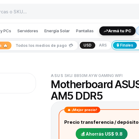
y PCs
Servidores
Energía Solar
Pantallas
Armá tu PC
🔥
💳
USD
ARS
🔒 Finales
ia
Todos los medios de pago
ASUS
SKU:
B850M AYW GAMING WIFI
Motherboard ASU
AM5 DDR5
🔥 ¡Mejor precio!
Precio transferencia / depósito
💰 Ahorrás
US$ 9.8