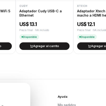
CUDY
XTECH
 WiFi 5
Adaptador Cudy USB-C a
Adaptador Xtech 
Ethernet
macho a HDMI he
US$ 13.1
US$ 12.1
Precio final · IVA incluido
Precio final · IVA incluid
Disponible
Disponible
o
Agregar al carrito
Agregar al
Ayuda
Mis pedidos