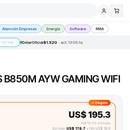
Atención Empresas
Energía
Software
RMA
Dólar
Oficial
$1.520
· act.
13:05
hs
Sin imp.
S B850M AYW GAMING WIFI
✓ Elegido
US$ 195.3
IVA 10.5% incluido
Sin imp.
US$ 176.7
+ IVA US$ 18.6