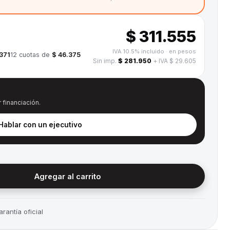
$ 311.555
IVA 10.5% incluido
· en pesos
.371
12
cuotas de
$ 46.375
Sin imp.
$ 281.950
+ IVA $ 29.605
 financiación.
 Hablar con un ejecutivo
Agregar al carrito
rantía oficial