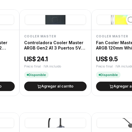
12 meses de garantía oficial de fábrica.
Devoluciones
Cambios y devoluciones según la Ley de
COOLER MASTER
COOLER MASTER
ster
Controladora Cooler Master
Fan Cooler Maste
2
ARGB Gen2 A1 3 Puertos 5V
ARGB 120mm Whi
ARGB
US$ 24.1
US$ 9.5
Precio final · IVA incluido
Precio final · IVA incluid
Disponible
Disponible
o
Agregar al carrito
Agregar al