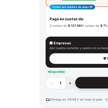
Todos los medios de pago 💳
Pagá en cuotas de:
3
cuotas de
$ 127.391
6
cuotas de
$ 71
🏦 Empresas
Abrí cuenta corriente y operá con la mejor
💬
Disponible
−
+
1
Entrega en 24/48 h en todo el país · Ga