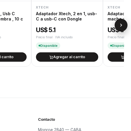
XTECH
XTECH
, Usb C
Adaptador Xtech, 2 en 1, usb-
Adaptador 
mbra , 10 c
C a usb-C con Dongle
macho a Us
US$ 5.1
US$ 1.5
o
Precio final · IVA incluido
Precio final · IV
Disponible
Disponible
 carrito
Agregar al carrito
Agr
Contacto
Monroe 2840 — CABA