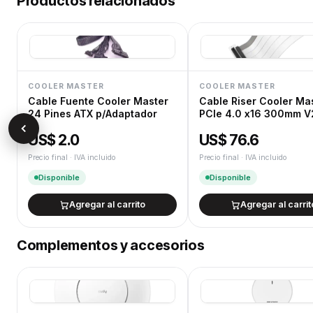
Productos relacionados
COOLER MASTER
COOLER MASTER
Cable Fuente Cooler Master
Cable Riser Cooler Ma
24 Pines ATX p/Adaptador
PCIe 4.0 x16 300mm V
White
US$ 2.0
US$ 76.6
Precio final · IVA incluido
Precio final · IVA incluido
Disponible
Disponible
Agregar al carrito
Agregar al carrit
Complementos y accesorios