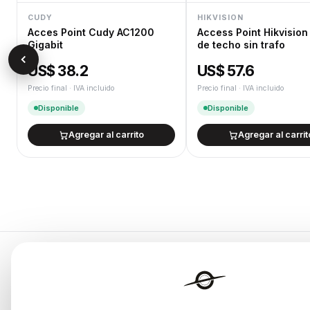
CUDY
HIKVISION
Acces Point Cudy AC1200
Access Point Hikvision
Gigabit
de techo sin trafo
US$ 38.2
US$ 57.6
Precio final · IVA incluido
Precio final · IVA incluido
Disponible
Disponible
Agregar al carrito
Agregar al carrit
Categorías
Endurances
Notebooks