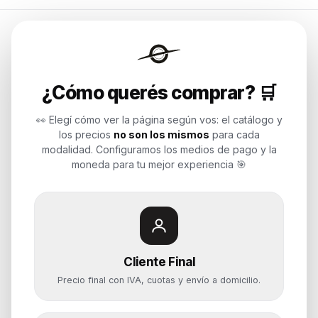
Endurances
¿Cómo querés comprar? 🛒
Soluciones de tecnología para
empresas, revendedores y personas.
👀 Elegí cómo ver la página según vos: el catálogo y
Potenciamos tu mundo.
los precios
no son los mismos
para cada
modalidad. Configuramos los medios de pago y la
Time to work
moneda para tu mejor experiencia 🎯
Categorías
Notebooks
Cliente Final
Computadoras y PCs
Precio final con IVA, cuotas y envío a domicilio.
Servidores y NAS
Componentes