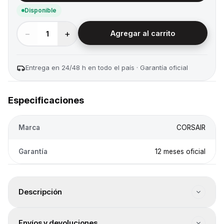
Disponible
−
+
1
Agregar al carrito
Entrega en 24/48 h en todo el país · Garantía oficial
Especificaciones
Marca
CORSAIR
Garantía
12 meses oficial
Descripción
Factor de forma: SODIMM. Tipo de memoria RAM: DDR4.
Envíos y devoluciones
Tamaño de memoria RAM: 16GB. Velocidad máxima de