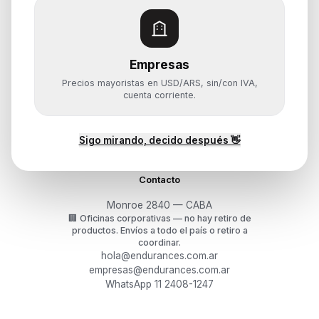
Almacenamiento
Monitores y Pantallas
Empresas
Ayuda
Precios mayoristas en USD/ARS, sin/con IVA,
Mis pedidos
cuenta corriente.
Devoluciones y arrepentimiento
Garantía y RMA
¿Cómo querés comprar?
Sigo mirando, decido después 👋
Contacto
Monroe 2840 — CABA
🏢
Oficinas corporativas — no hay retiro de
productos.
Envíos a todo el país o retiro a
coordinar.
hola@endurances.com.ar
empresas@endurances.com.ar
WhatsApp 11 2408-1247