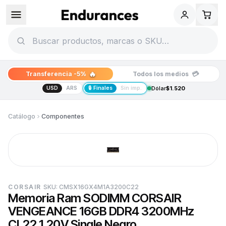
🔥
💳
Transferencia -5%
Todos los medios
USD
ARS
🔒 Finales
Sin imp.
Dólar
$1.520
Catálogo
Componentes
CORSAIR
SKU:
CMSX16GX4M1A3200C22
Memoria Ram SODIMM CORSAIR
VENGEANCE 16GB DDR4 3200MHz
CL22 1.20V Single Negro