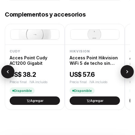
Complementos y accesorios
CUDY
HIKVISION
CU
Acces Point Cudy
Access Point Hikvision
Ad
AC1200 Gigabit
WiFi 5 de techo sin
a 
trafo
US$ 38.2
US$ 57.6
U
Precio final · IVA incluido
Precio final · IVA incluido
Pre
Disponible
Disponible
Agregar
Agregar