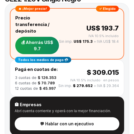
🔥 ¡Mejor precio!
✓ Elegido
Precio
transferencia /
US$ 193.7
depósito
IVA 10.5% incluido
Sin imp.
US$ 175.3
+ IVA US$ 18.4
💰 Ahorrás
US$
9.7
Todos los medios de pago 💳
Pagá en cuotas de:
$ 309.015
3
cuotas de
$ 126.353
IVA 10.5% incluido
· en pesos
6
cuotas de
$ 70.789
Sin imp.
$ 279.652
+ IVA $ 29.364
12
cuotas de
$ 45.997
🏦 Empresas
Abrí cuenta corriente y operá con la mejor financiación.
💬 Hablar con un ejecutivo