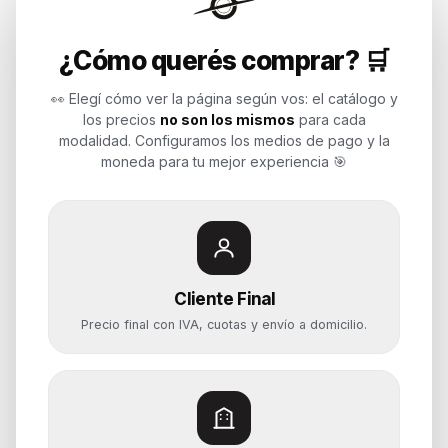
Endurances
¿Cómo querés comprar? 🛒
Soluciones de tecnología para
empresas, revendedores y personas.
👀 Elegí cómo ver la página según vos: el catálogo y
Potenciamos tu mundo.
los precios
no son los mismos
para cada
modalidad. Configuramos los medios de pago y la
Time to work
moneda para tu mejor experiencia 🎯
Categorías
Notebooks
Cliente Final
Computadoras y PCs
Precio final con IVA, cuotas y envío a domicilio.
Servidores y NAS
Componentes
Almacenamiento
Monitores y Pantallas