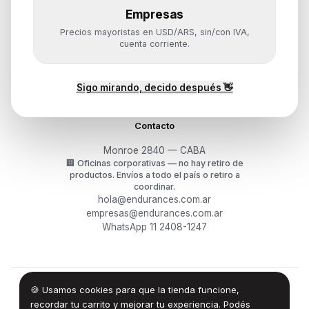
Empresas
Ayuda
Precios mayoristas en USD/ARS, sin/con IVA,
Mis pedidos
cuenta corriente.
Devoluciones y arrepentimiento
Garantía y RMA
¿Cómo querés comprar?
Sigo mirando, decido después 👋
Contacto
Monroe 2840 — CABA
🏢
Oficinas corporativas — no hay retiro de
productos.
Envíos a todo el país o retiro a
coordinar.
hola@endurances.com.ar
empresas@endurances.com.ar
WhatsApp 11 2408-1247
🍪 Usamos cookies para que la tienda funcione,
©
2026
Endurances Technology SA · CUIT 30-71861942-0
Términos
·
Privacidad
·
Devoluciones
recordar tu carrito y mejorar tu experiencia. Podés