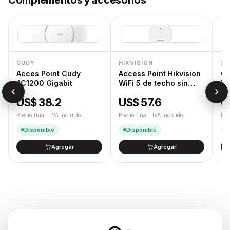
Complementos y accesorios
CUDY
HIKVISION
XT
Acces Point Cudy
Access Point Hikvision
Ca
AC1200 Gigabit
WiFi 5 de techo sin
XT
trafo
US$ 38.2
US$ 57.6
U
Precio final · IVA incluido
Precio final · IVA incluido
Pre
Disponible
Disponible
Agregar
Agregar