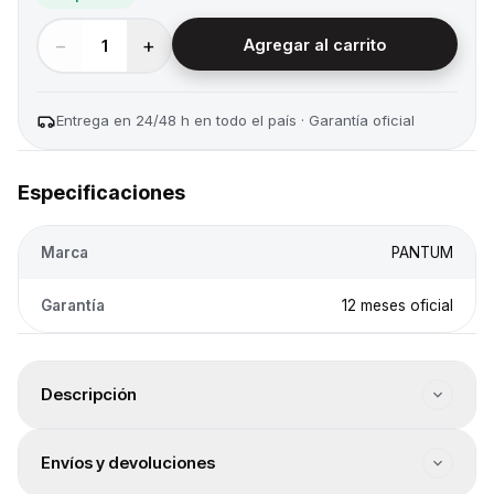
−
+
1
Agregar al carrito
Entrega en 24/48 h en todo el país · Garantía oficial
Especificaciones
Marca
PANTUM
Garantía
12 meses oficial
Descripción
Tipo de impresión: Láser Monocromatica. Tipo de
Envíos y devoluciones
conectividad: USB / WiFi / ETH. Impresión dúplex:
Manual. Tamaño máx.: A4. Páginas por minuto