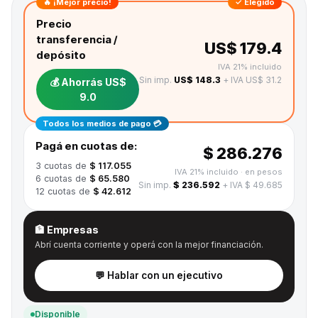
🔥 ¡Mejor precio!
✓ Elegido
Precio
transferencia /
US$ 179.4
depósito
IVA 21% incluido
Sin imp.
US$ 148.3
+ IVA US$ 31.2
💰 Ahorrás
US$
9.0
Todos los medios de pago 💳
Pagá en cuotas de:
$ 286.276
3
cuotas de
$ 117.055
IVA 21% incluido
· en pesos
6
cuotas de
$ 65.580
Sin imp.
$ 236.592
+ IVA $ 49.685
12
cuotas de
$ 42.612
🏦 Empresas
Abrí cuenta corriente y operá con la mejor financiación.
💬 Hablar con un ejecutivo
Disponible