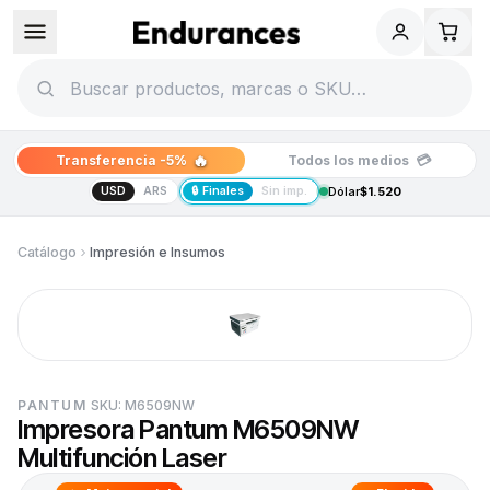
🔥
💳
Transferencia -5%
Todos los medios
USD
ARS
🔒 Finales
Sin imp.
Dólar
$1.520
Catálogo
Impresión e Insumos
PANTUM
SKU:
M6509NW
Impresora Pantum M6509NW
Multifunción Laser