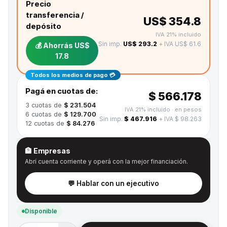
Precio
transferencia /
US$ 354.8
depósito
IVA 21% incluido
Sin imp.
US$ 293.2
+ IVA US$ 61.6
💰 Ahorrás
US$
17.8
Todos los medios de pago 💳
Pagá en cuotas de:
$ 566.178
3
cuotas de
$ 231.504
IVA 21% incluido
· en pesos
6
cuotas de
$ 129.700
Sin imp.
$ 467.916
+ IVA $ 98.263
12
cuotas de
$ 84.276
🏦 Empresas
Abrí cuenta corriente y operá con la mejor financiación.
💬 Hablar con un ejecutivo
Disponible