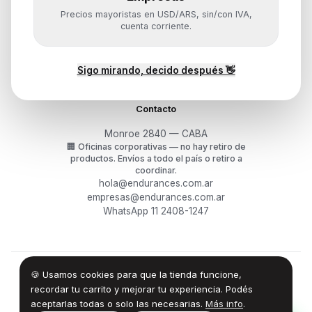
Ayuda
Precios mayoristas en USD/ARS, sin/con IVA,
Mis pedidos
cuenta corriente.
Devoluciones y arrepentimiento
Garantía y RMA
¿Cómo querés comprar?
Sigo mirando, decido después 👋
Contacto
Monroe 2840 — CABA
🏢
Oficinas corporativas — no hay retiro de
productos.
Envíos a todo el país o retiro a
coordinar.
hola@endurances.com.ar
empresas@endurances.com.ar
WhatsApp 11 2408-1247
🍪 Usamos cookies para que la tienda funcione,
©
2026
Endurances Technology SA · CUIT 30-71861942-0
Términos
·
Privacidad
·
Devoluciones
recordar tu carrito y mejorar tu experiencia. Podés
aceptarlas todas o solo las necesarias.
Más info
.
100% Design by — Endurances IT