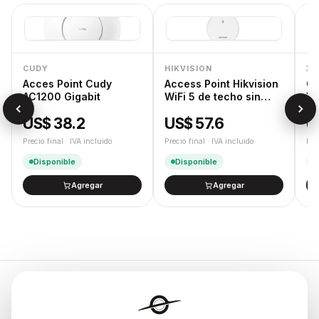
CUDY
HIKVISION
XT
Acces Point Cudy
Access Point Hikvision
Ca
AC1200 Gigabit
WiFi 5 de techo sin
XT
trafo
US$ 38.2
US$ 57.6
U
Precio final · IVA incluido
Precio final · IVA incluido
Pre
Disponible
Disponible
Agregar
Agregar
Endurances