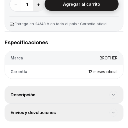
−
+
1
Agregar al carrito
Entrega en 24/48 h en todo el país · Garantía oficial
Especificaciones
Marca
BROTHER
Garantía
12 meses oficial
Descripción
Tipo de impresión: Botella de tinta. Tipo de
Envíos y devoluciones
conectividad: WiFi / USB. Impresión dúplex: Manual.
Tamaño máx.: A4. Páginas por minuto (PPM/IPM): 30 (B)
Envío gratis
/ 12 (C). Capacidad de bandeja (hojas): 150. Escáner: Sí.