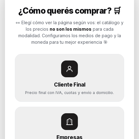
¿Cómo querés comprar? 🛒
Soluciones de tecnología para
empresas, revendedores y personas.
👀 Elegí cómo ver la página según vos: el catálogo y
Potenciamos tu mundo.
los precios
no son los mismos
para cada
modalidad. Configuramos los medios de pago y la
Time to work
moneda para tu mejor experiencia 🎯
Categorías
Notebooks
Cliente Final
Computadoras y PCs
Precio final con IVA, cuotas y envío a domicilio.
Servidores y NAS
Componentes
Almacenamiento
Monitores y Pantallas
Empresas