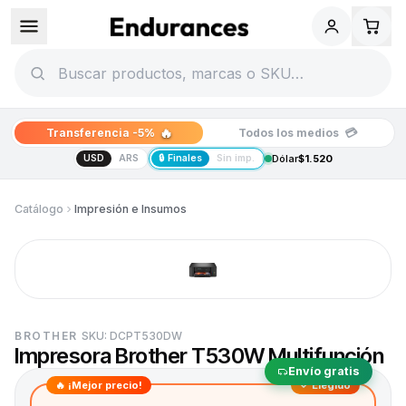
🔥
💳
Transferencia -5%
Todos los medios
USD
ARS
🔒 Finales
Sin imp.
Dólar
$1.520
Catálogo
Impresión e Insumos
BROTHER
SKU:
DCPT530DW
Impresora Brother T530W Multifunción
Envío gratis
🔥 ¡Mejor precio!
✓ Elegido