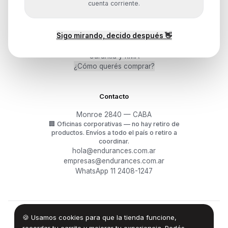
cuenta corriente.
Ayuda
Sigo mirando, decido después 👋
Mis pedidos
Devoluciones y arrepentimiento
Garantía y RMA
¿Cómo querés comprar?
Contacto
Monroe 2840 — CABA
🏢
Oficinas corporativas — no hay retiro de
productos.
Envíos a todo el país o retiro a
coordinar.
hola@endurances.com.ar
empresas@endurances.com.ar
WhatsApp 11 2408-1247
🍪 Usamos cookies para que la tienda funcione,
©
2026
Endurances Technology SA · CUIT 30-71861942-0
Términos
·
Privacidad
·
Devoluciones