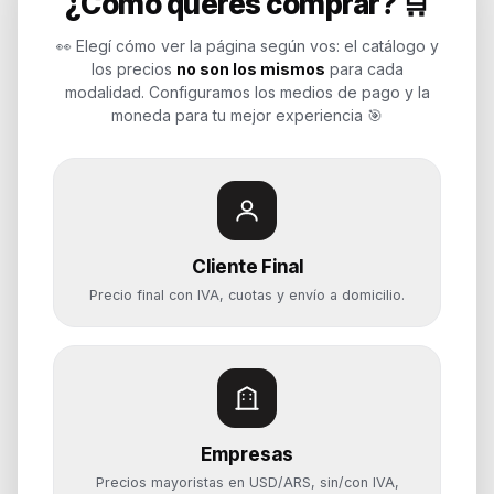
¿Cómo querés comprar? 🛒
Endurances
👀 Elegí cómo ver la página según vos: el catálogo y
los precios
no son los mismos
para cada
Soluciones de tecnología para
modalidad. Configuramos los medios de pago y la
empresas, revendedores y personas.
moneda para tu mejor experiencia 🎯
Potenciamos tu mundo.
Time to work
Cliente Final
Categorías
Precio final con IVA, cuotas y envío a domicilio.
Notebooks
Computadoras y PCs
Servidores y NAS
Componentes
Almacenamiento
Empresas
Monitores y Pantallas
Precios mayoristas en USD/ARS, sin/con IVA,