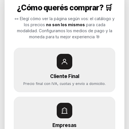
¿Cómo querés comprar? 🛒
Endurances
👀 Elegí cómo ver la página según vos: el catálogo y
los precios
no son los mismos
para cada
Soluciones de tecnología para
modalidad. Configuramos los medios de pago y la
empresas, revendedores y personas.
moneda para tu mejor experiencia 🎯
Potenciamos tu mundo.
Time to work
Cliente Final
Categorías
Precio final con IVA, cuotas y envío a domicilio.
Notebooks
Computadoras y PCs
Servidores y NAS
Componentes
Almacenamiento
Empresas
Monitores y Pantallas