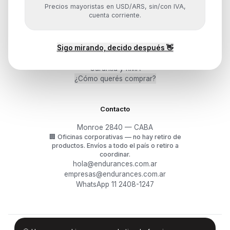
Precios mayoristas en USD/ARS, sin/con IVA,
cuenta corriente.
Ayuda
Sigo mirando, decido después 👋
Mis pedidos
Devoluciones y arrepentimiento
Garantía y RMA
¿Cómo querés comprar?
Contacto
Monroe 2840 — CABA
🏢
Oficinas corporativas — no hay retiro de
productos.
Envíos a todo el país o retiro a
coordinar.
hola@endurances.com.ar
empresas@endurances.com.ar
WhatsApp 11 2408-1247