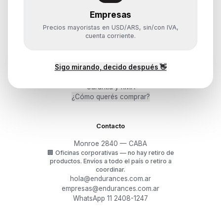
Almacenamiento
Empresas
Monitores y Pantallas
Precios mayoristas en USD/ARS, sin/con IVA,
cuenta corriente.
Ayuda
Sigo mirando, decido después 👋
Mis pedidos
Devoluciones y arrepentimiento
Garantía y RMA
¿Cómo querés comprar?
Contacto
Monroe 2840 — CABA
🏢
Oficinas corporativas — no hay retiro de
productos.
Envíos a todo el país o retiro a
coordinar.
hola@endurances.com.ar
empresas@endurances.com.ar
WhatsApp 11 2408-1247