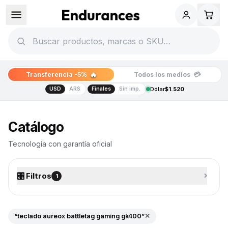
🔥
💳
Transferencia -5%
Todos los medios
USD
ARS
Finales
Sin imp.
Dólar
$1.520
Catálogo de tecnología
Catálogo
Tecnología con garantía oficial
🎛️ Filtros
⌄
1
“teclado aureox battletag gaming gk400”
✕