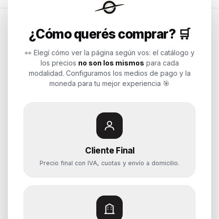
¿Cómo querés comprar? 🛒
Endurances
👀 Elegí cómo ver la página según vos: el catálogo y
los precios
no son los mismos
para cada
Soluciones de tecnología para
modalidad. Configuramos los medios de pago y la
empresas, revendedores y personas.
moneda para tu mejor experiencia 🎯
Potenciamos tu mundo.
Time to work
Cliente Final
Categorías
Precio final con IVA, cuotas y envío a domicilio.
Notebooks
Computadoras y PCs
Servidores y NAS
Componentes