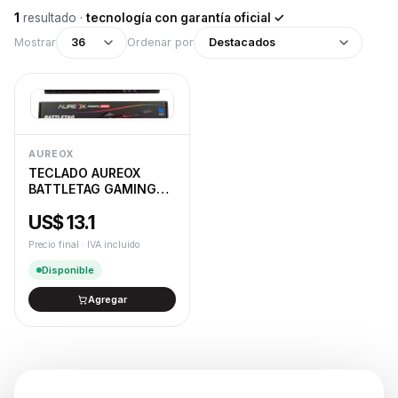
1
resultado
·
tecnología con garantía oficial ✓
Mostrar
36
Ordenar por
Destacados
AUREOX
TECLADO AUREOX
BATTLETAG GAMING
GK400
US$ 13.1
Precio final · IVA incluido
Disponible
Agregar