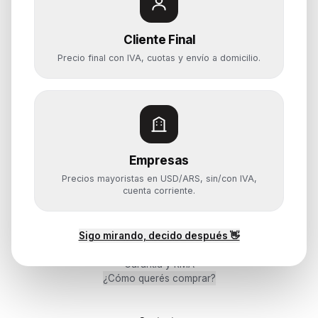
Cliente Final
Categorías
Precio final con IVA, cuotas y envío a domicilio.
Notebooks
Computadoras y PCs
Servidores y NAS
Componentes
Almacenamiento
Empresas
Monitores y Pantallas
Precios mayoristas en USD/ARS, sin/con IVA,
cuenta corriente.
Ayuda
Sigo mirando, decido después 👋
Mis pedidos
Devoluciones y arrepentimiento
Garantía y RMA
¿Cómo querés comprar?