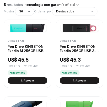
5
resultados
·
tecnología con garantía oficial ✓
Mostrar
36
Ordenar por
Destacados
KINGSTON
KINGSTON
Pen Drive KINGSTON
Pen Drive KINGSTON
Exodia M 256GB USB
Exodia 256GB USB 3.2
3.2 Gen 1 Tipo A Negro
Gen 1 Tipo A Negro
US$ 45.5
US$ 45.3
Precio final · IVA incluido
Precio final · IVA incluido
Disponible
Disponible
Agregar
Agregar