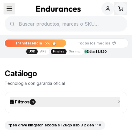
🔥
💳
Transferencia -5%
Todos los medios
USD
ARS
Finales
Sin imp.
Dólar
$1.520
Catálogo de tecnología
Catálogo
Tecnología con garantía oficial
🎛️ Filtros
⌄
1
“pen drive kingston exodia s 128gb usb 3 2 gen 1”
✕