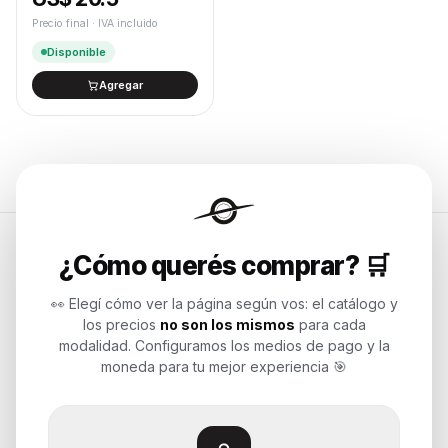
Precio final · IVA incluido
Disponible
Agregar
¿Cómo querés comprar? 🛒
Endurances
👀 Elegí cómo ver la página según vos: el catálogo y
los precios
no son los mismos
para cada
Soluciones de tecnología para
modalidad. Configuramos los medios de pago y la
empresas, revendedores y personas.
moneda para tu mejor experiencia 🎯
Potenciamos tu mundo.
Time to work