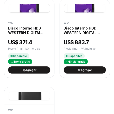
WD
WD
Disco Interno HDD
Disco Interno HDD
WESTERN DIGITAL
WESTERN DIGITAL
Purple 6TB 3.5" SATA
Purple Pro 18TB 3.5"
US$ 371.4
US$ 883.7
3.0 5400rpm
SATA 3.0 512MB
7200rpm
Precio final · IVA incluido
Precio final · IVA incluido
Disponible
Disponible
Envío gratis
Envío gratis
Agregar
Agregar
WD