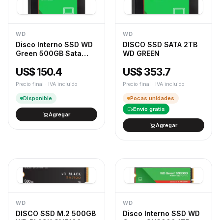
WD
WD
Disco Interno SSD WD
DISCO SSD SATA 2TB
Green 500GB Sata
WD GREEN
2.5" 545Mb/s
US$ 150.4
US$ 353.7
Precio final · IVA incluido
Precio final · IVA incluido
Disponible
Pocas unidades
Envío gratis
Agregar
Agregar
WD
WD
DISCO SSD M.2 500GB
Disco Interno SSD WD