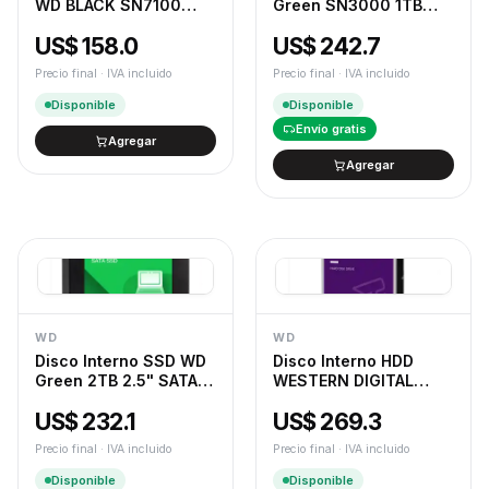
WD BLACK SN7100
Green SN3000 1TB
NVME
M.2 2280 NVMe PCIe
US$ 158.0
US$ 242.7
4.0 5000MB/s
Precio final · IVA incluido
Precio final · IVA incluido
Disponible
Disponible
Envío gratis
Agregar
Agregar
WD
WD
Disco Interno SSD WD
Disco Interno HDD
Green 2TB 2.5" SATA
WESTERN DIGITAL
3.0 545Mb/s
Purple 4TB 3.5" SATA
US$ 232.1
US$ 269.3
3.0 5400rpm
Precio final · IVA incluido
Precio final · IVA incluido
Disponible
Disponible