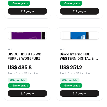
Envío gratis
Envío gratis
Agregar
Agregar
WD
WD
DISCO HDD 8TB WD
Disco Interno HDD
PURPLE WD85PURZ
WESTERN DIGITAL Blue
4TB 3.5" SATA 3.0
US$ 485.8
US$ 251.2
5400rpm
Precio final · IVA incluido
Precio final · IVA incluido
Disponible
Disponible
Envío gratis
Envío gratis
Agregar
Agregar