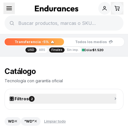
🔥
💳
Transferencia -5%
Todos los medios
USD
ARS
Finales
Sin imp.
Dólar
$1.520
Catálogo de tecnología
Catálogo
Tecnología con garantía oficial
🎛️ Filtros
⌄
2
WD
✕
“WD”
✕
Limpiar todo