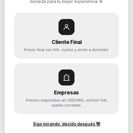
moneda para tu mejor experiencia 🎯
Potenciamos tu mundo.
Time to work
Cliente Final
Categorías
Precio final con IVA, cuotas y envío a domicilio.
Notebooks
Computadoras y PCs
Servidores y NAS
Componentes
Almacenamiento
Empresas
Monitores y Pantallas
Precios mayoristas en USD/ARS, sin/con IVA,
cuenta corriente.
Ayuda
Sigo mirando, decido después 👋
Mis pedidos
Devoluciones y arrepentimiento