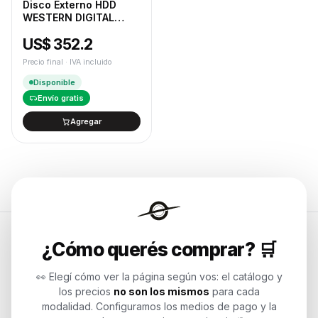
Disco Externo HDD
WESTERN DIGITAL
Elements 4TB USB 3.0
US$ 352.2
Tipo A Negro
Precio final · IVA incluido
Disponible
Envío gratis
Agregar
¿Cómo querés comprar? 🛒
Endurances
👀 Elegí cómo ver la página según vos: el catálogo y
los precios
no son los mismos
para cada
Soluciones de tecnología para
modalidad. Configuramos los medios de pago y la
empresas, revendedores y personas.