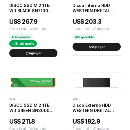
DISCO SSD M.2 1TB
Disco Interno HDD
WD BLACK SN7100
WESTERN DIGITAL
NVME
Purple 2TB 3.5" SATA
US$ 267.9
US$ 203.3
3.0 5400rpm
Precio final · IVA incluido
Precio final · IVA incluido
Disponible
Disponible
Envío gratis
Agregar
Agregar
WD
WD
DISCO SSD M.2 1TB
Disco Externo HDD
WD GREEN SN3000
WESTERN DIGITAL
NVME
Elements 2TB USB 3.0
US$ 211.8
US$ 182.9
Tipo A Negro
Precio final · IVA incluido
Precio final · IVA incluido