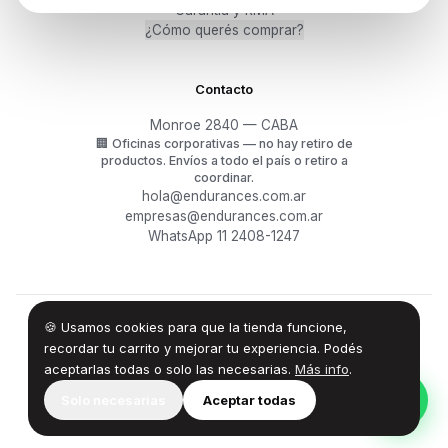
Garantía y RMA
¿Cómo querés comprar?
Contacto
Monroe 2840 — CABA
🏢
Oficinas corporativas — no hay retiro de
productos.
Envíos a todo el país o retiro a
coordinar.
hola@endurances.com.ar
empresas@endurances.com.ar
WhatsApp 11 2408-1247
🍪 Usamos cookies para que la tienda funcione,
©
2026
Endurances Technology SA · CUIT 30-71861942-0
Términos
·
Privacidad
·
Devoluciones
recordar tu carrito y mejorar tu experiencia. Podés
aceptarlas todas o solo las necesarias.
Más info
.
100% Design by — Endurances IT
Solo necesarias
Aceptar todas