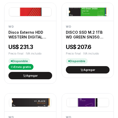
WD
WD
Disco Externo HDD
DISCO SSD M.2 1TB
WESTERN DIGITAL
WD GREEN SN350
MyPassport 4TB USB
NVME
US$ 231.3
US$ 207.6
3.2 Rojo
Precio final · IVA incluido
Precio final · IVA incluido
Disponible
Disponible
Envío gratis
Agregar
Agregar
WD
WD