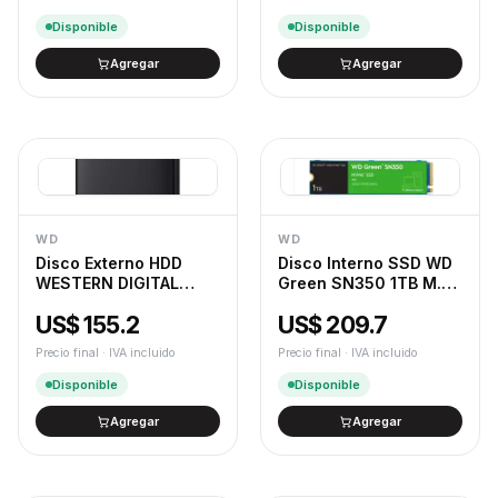
Disponible
Disponible
Agregar
Agregar
WD
WD
Disco Externo HDD
Disco Interno SSD WD
WESTERN DIGITAL
Green SN350 1TB M.2
Elements 1TB USB 3.0
2280 NVMe PCIe 3.0
US$ 155.2
US$ 209.7
Tipo A Negro
2400MB/S
Precio final · IVA incluido
Precio final · IVA incluido
Disponible
Disponible
Agregar
Agregar