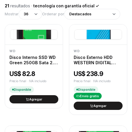
21
resultados
·
tecnología con garantía oficial ✓
Mostrar
36
Ordenar por
Destacados
WD
WD
Disco Interno SSD WD
Disco Externo HDD
Green 250GB Sata 2.5"
WESTERN DIGITAL
545Mb/s
MyPassport 4TB USB
US$ 82.8
US$ 238.9
3.2 Azul
Precio final · IVA incluido
Precio final · IVA incluido
Disponible
Disponible
Envío gratis
Agregar
Agregar