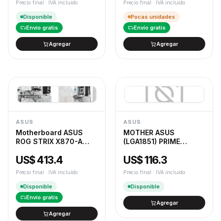
Precio final · IVA incluido
Precio final · IVA incluido
Disponible
Pocas unidades
Envío gratis
Envío gratis
Agregar
Agregar
ASUS
ASUS
Motherboard ASUS
MOTHER ASUS
ROG STRIX X870-A
(LGA1851) PRIME
GAMING WIFI AM5
H810M-K
US$ 413.4
US$ 116.3
DDR5
Precio final · IVA incluido
Precio final · IVA incluido
Disponible
Disponible
Envío gratis
Agregar
Agregar