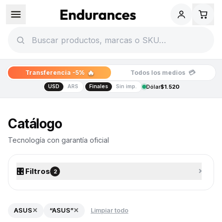
🔥
💳
Transferencia -5%
Todos los medios
USD
ARS
Finales
Sin imp.
Dólar
$1.520
Catálogo de tecnología
Catálogo
Tecnología con garantía oficial
🎛️ Filtros
⌄
2
ASUS
✕
“ASUS”
✕
Limpiar todo