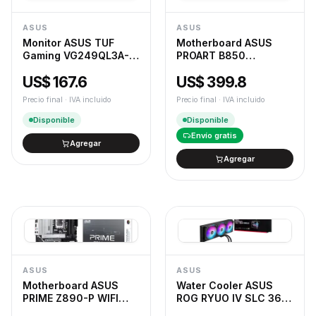
ASUS
ASUS
Monitor ASUS TUF
Motherboard ASUS
Gaming VG249QL3A-J
PROART B850
23.8" IPS Full HD
CREATOR WIFI NEO
US$ 167.6
US$ 399.8
(1920x1080) 180Hz
1ms
Precio final · IVA incluido
Precio final · IVA incluido
Disponible
Disponible
Envío gratis
Agregar
Agregar
ASUS
ASUS
Motherboard ASUS
Water Cooler ASUS
PRIME Z890-P WIFI
ROG RYUO IV SLC 360
LGA1851 DDR5
ARGB