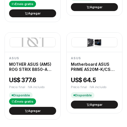
Envío gratis
Agregar
Agregar
ASUS
ASUS
MOTHER ASUS (AM5)
Motherboard ASUS
ROG STRIX B850-A
PRIME A520M-K/CSM
GAMING WIFI7 NEO
AM4 DDR4
US$ 377.6
US$ 64.5
Precio final · IVA incluido
Precio final · IVA incluido
Disponible
Disponible
Envío gratis
Agregar
Agregar