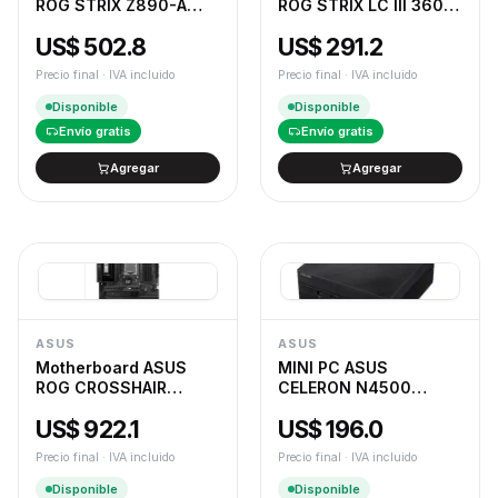
ROG STRIX Z890-A
ROG STRIX LC III 360
GAMING WIFI LGA1851
ARGB WHT
US$ 502.8
US$ 291.2
DDR5
Precio final · IVA incluido
Precio final · IVA incluido
Disponible
Disponible
Envío gratis
Envío gratis
Agregar
Agregar
ASUS
ASUS
Motherboard ASUS
MINI PC ASUS
ROG CROSSHAIR
CELERON N4500
X870E DARK HERO AM5
BAREBONE (S/RAM -
US$ 922.1
US$ 196.0
S/SSD)
Precio final · IVA incluido
Precio final · IVA incluido
Disponible
Disponible