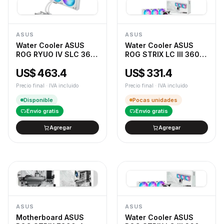
ASUS
ASUS
Water Cooler ASUS
Water Cooler ASUS
ROG RYUO IV SLC 360
ROG STRIX LC III 360
ARGB WHT
ARGB LCD WH
US$ 463.4
US$ 331.4
Precio final · IVA incluido
Precio final · IVA incluido
Disponible
Pocas unidades
Envío gratis
Envío gratis
Agregar
Agregar
ASUS
ASUS
Motherboard ASUS
Water Cooler ASUS