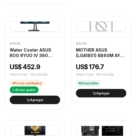
ASUS
ASUS
Water Cooler ASUS
MOTHER ASUS
ROG RYUO IV 360
(LGA1851) B860M AYW
ARGB
GAMING WIFI
US$ 452.9
US$ 176.7
Precio final · IVA incluido
Precio final · IVA incluido
Pocas unidades
Disponible
Envío gratis
Agregar
Agregar