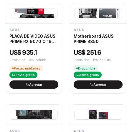
ASUS
ASUS
PLACA DE VIDEO ASUS
Motherboard ASUS
PRIME RX 9070 O 16GB
PRIME B850
EVO
US$ 935.1
US$ 251.6
Precio final · IVA incluido
Precio final · IVA incluido
Pocas unidades
Disponible
Envío gratis
Envío gratis
Agregar
Agregar
ASUS
ASUS