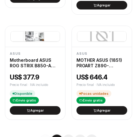
Agregar
ASUS
ASUS
Motherboard ASUS
MOTHER ASUS (1851)
ROG STRIX B850-A
PROART Z890-
GAMING NEO AM5 D
CREATOR WIFI
US$ 377.9
US$ 646.4
Precio final · IVA incluido
Precio final · IVA incluido
Disponible
Pocas unidades
Envío gratis
Envío gratis
Agregar
Agregar