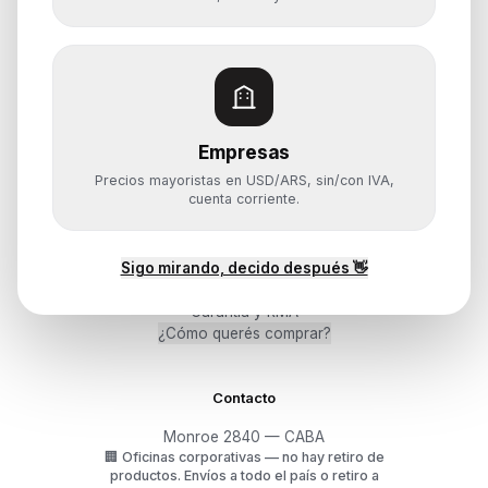
Notebooks
Computadoras y PCs
Servidores y NAS
Componentes
Almacenamiento
Empresas
Monitores y Pantallas
Precios mayoristas en USD/ARS, sin/con IVA,
cuenta corriente.
Ayuda
Sigo mirando, decido después 👋
Mis pedidos
Devoluciones y arrepentimiento
Garantía y RMA
¿Cómo querés comprar?
Contacto
Monroe 2840 — CABA
🏢
Oficinas corporativas — no hay retiro de
productos.
Envíos a todo el país o retiro a