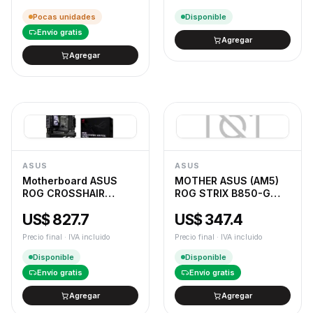
Pocas unidades
Disponible
Envío gratis
Agregar
Agregar
ASUS
ASUS
Motherboard ASUS
MOTHER ASUS (AM5)
ROG CROSSHAIR
ROG STRIX B850-G
X870E HERO AM5 DDR5
GAMING WIFI
US$ 827.7
US$ 347.4
Precio final · IVA incluido
Precio final · IVA incluido
Disponible
Disponible
Envío gratis
Envío gratis
Agregar
Agregar