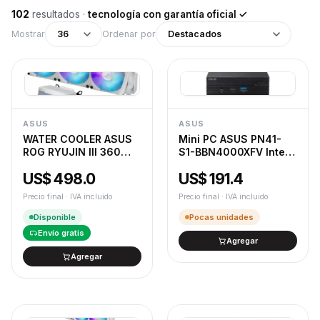
102
resultados
·
tecnología con garantía oficial ✓
Mostrar
36
Ordenar por
Destacados
ASUS
ASUS
WATER COOLER ASUS
Mini PC ASUS PN41-
ROG RYUJIN III 360
S1-BBN4000XFV Intel
ARGB EXTREME WHITE
Celeron N4505
US$ 498.0
US$ 191.4
BAREBONE (S/RAM -
S/SSD)
Precio final · IVA incluido
Precio final · IVA incluido
Disponible
Pocas unidades
Envío gratis
Agregar
Agregar