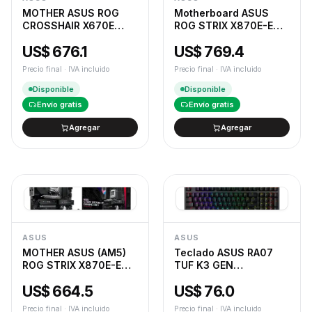
MOTHER ASUS ROG
Motherboard ASUS
CROSSHAIR X670E
ROG STRIX X870E-E
HERO
GAMING NEO
US$ 676.1
US$ 769.4
Precio final · IVA incluido
Precio final · IVA incluido
Disponible
Disponible
Envío gratis
Envío gratis
Agregar
Agregar
ASUS
ASUS
MOTHER ASUS (AM5)
Teclado ASUS RA07
ROG STRIX X870E-E
TUF K3 GEN
GAMING WIFI
II/RD/ES/ABS
US$ 664.5
US$ 76.0
Precio final · IVA incluido
Precio final · IVA incluido