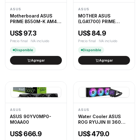
ASUS
ASUS
Motherboard ASUS
MOTHER ASUS
PRIME B550M-K AM4
(LGA1700) PRIME
DDR4
H610M-K
US$ 97.3
US$ 84.9
Precio final · IVA incluido
Precio final · IVA incluido
Disponible
Disponible
Agregar
Agregar
ASUS
ASUS
ASUS 90YV0MP0-
Water Cooler ASUS
M0AA00
ROG RYUJIN III 360
ARGB EXTREME
US$ 666.9
US$ 479.0