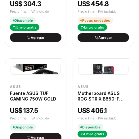
US$ 304.3
US$ 454.8
Precio final · IVA incluido
Precio final · IVA incluido
Disponible
Pocas unidades
Envío gratis
Envío gratis
Agregar
Agregar
ASUS
ASUS
Fuente ASUS TUF
Motherboard ASUS
GAMING 750W GOLD
ROG STRIX B850-F
GAMING NEO AM5 D
US$ 137.5
US$ 406.1
Precio final · IVA incluido
Precio final · IVA incluido
Disponible
Disponible
Envío gratis
Agregar