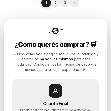
1
2
3
¿Cómo querés comprar? 🛒
Endurances
👀 Elegí cómo ver la página según vos: el catálogo y
los precios
no son los mismos
para cada
Soluciones de tecnología para
modalidad. Configuramos los medios de pago y la
empresas, revendedores y personas.
moneda para tu mejor experiencia 🎯
Potenciamos tu mundo.
Time to work
Cliente Final
Categorías
Precio final con IVA, cuotas y envío a domicilio.