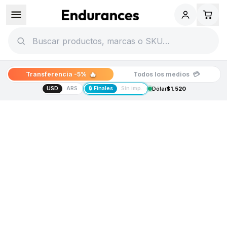
🔥
💳
Transferencia -5%
Todos los medios
USD
ARS
🔒 Finales
Sin imp.
Dólar
$1.520