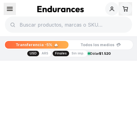
🔥
💳
Transferencia -5%
Todos los medios
USD
ARS
Finales
Sin imp.
Dólar
$1.520